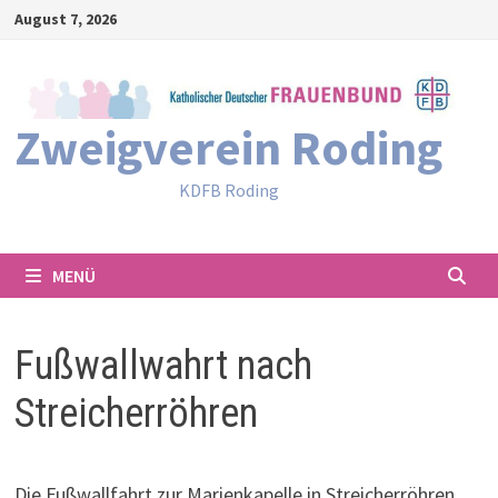
Zum
August 7, 2026
Inhalt
springen
Zweigverein Roding
KDFB Roding
MENÜ
Fußwallwahrt nach
Streicherröhren
Die Fußwallfahrt zur Marienkapelle in Streicherröhren