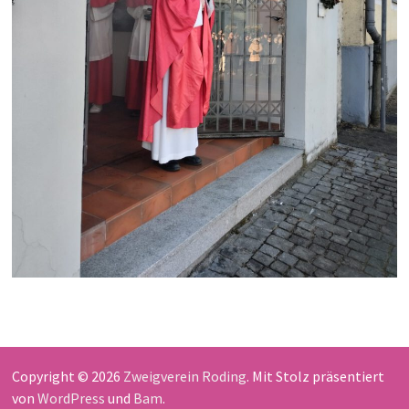
Copyright © 2026
Zweigverein Roding
. Mit Stolz präsentiert
von
WordPress
und
Bam
.