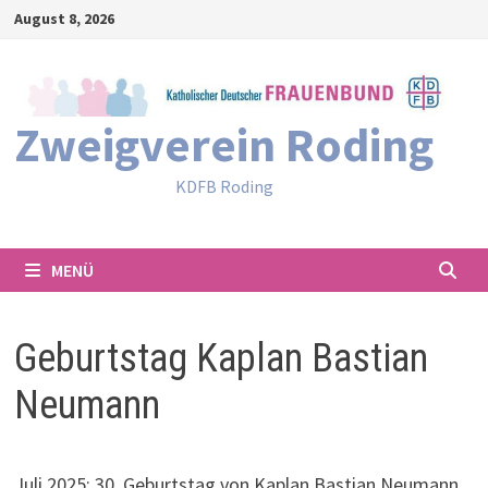
Zum
August 8, 2026
Inhalt
springen
Zweigverein Roding
KDFB Roding
MENÜ
Geburtstag Kaplan Bastian
Neumann
Juli 2025: 30. Geburtstag von Kaplan Bastian Neumann.