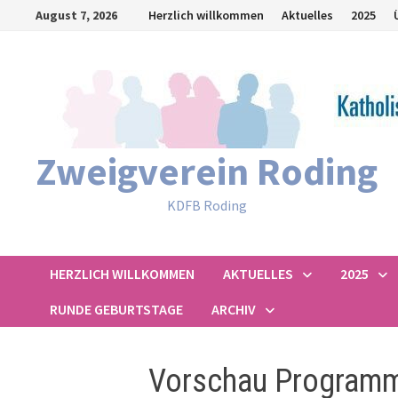
Zum
August 7, 2026
Herzlich willkommen
Aktuelles
2025
Inhalt
springen
Zweigverein Roding
KDFB Roding
HERZLICH WILLKOMMEN
AKTUELLES
2025
RUNDE GEBURTSTAGE
ARCHIV
Vorschau Programm